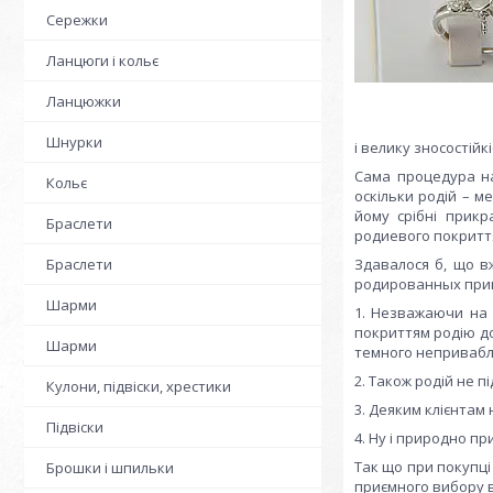
Сережки
Ланцюги і кольє
Ланцюжки
Шнурки
і велику зносостійкі
Сама процедура на
Кольє
оскільки родій – м
йому срібні прик
Браслети
родиевого покриття
Здавалося б, що вж
Браслети
родированных при
Шарми
1. Незважаючи на в
покриттям родію до
Шарми
темного непривабл
2. Також родій не 
Кулони, підвіски, хрестики
3. Деяким клієнтам
Підвіски
4. Ну і природно п
Так що при покупці
Брошки і шпильки
приємного вибору