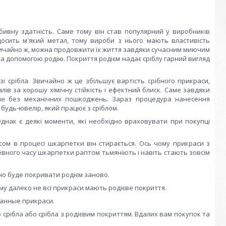
дбивну здатність. Саме тому він став популярний у виробників
 досить м'який метал, тому вироби з нього мають властивість
Звичайно ж, можна продовжити їх життя завдяки сучасним миючим
а допомогою родію. Покриття родієм надає сріблу гарний вигляд
 срібла. Звичайно ж це збільшує вартість срібного прикраси,
алів за хорошу хімічну стійкість і ефектний блиск. Саме завдяки
вше без механічних пошкоджень. Зараз процедура нанесення
будь-ювелір, який працює з сріблом.
Однак є деякі моменти, які необхідно враховувати при покупці
асом в процесі шкарпетки він стирається. Ось чому прикраси з
евного часу шкарпетки раптом тьмяніють і навіть стають зовсім
дно буде покривати родієм заново.
ому далеко не всі прикраси мають родієве покриття.
ванные прикраси.
 срібла або срібла з родієвим покриттям. Вдалих вам покупок та