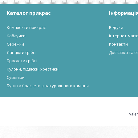
Каталог прикрас
Інформація
Комплекти прикрас
Відгуки
Каблучки
Інтернет-мага
Сережки
Контакти
Ланцюги срібні
Доставка та о
Браслети срібні
Кулони, підвіски, хрестики
Сувеніри
Буси та браслети з натурального каміння