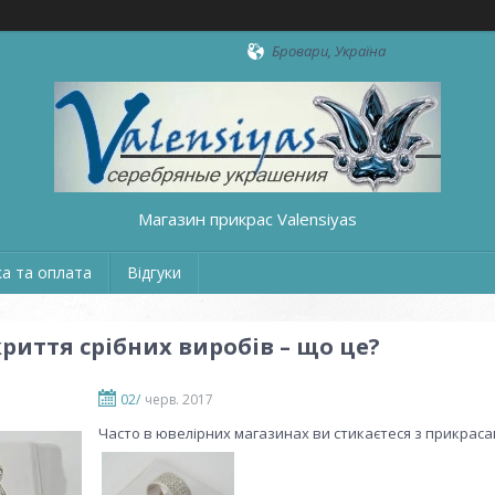
Бровари, Україна
Магазин прикрас Valensiyas
а та оплата
Відгуки
криття срібних виробів – що це?
02/
черв. 2017
Часто в ювелірних магазинах ви стикаєтеся з прикрасами