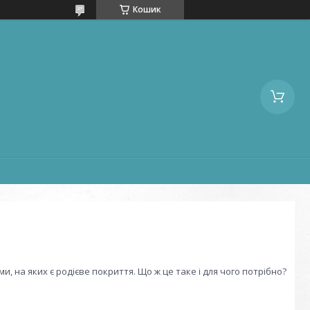
Кошик
, на яких є родієве покриття. Що ж це таке і для чого потрібно?