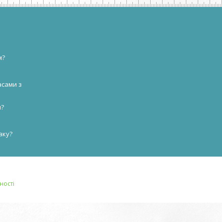
м?
асами з
и?
аку?
ності