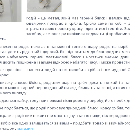
Родій – це метал, який має гарний блиск і велику ві
ювелірних прикрас зі срібла. Срібло саме по собі –
втрачати свою первісну красу - дряпатися і темніти. 
засобам, але ювеліри вирішили подолати ці проблеми з
сть.
несення родію полягає в напиленні тонкого шару родію на виріб зі
етал досить рідкісний і дорогий. Він відноситься до благородних мет
раси набувають гарний платиновий блиск і носяться значно до
 досить поширена і займає відносно небагато часу. Її може провести 
е простіше – нанести родій на всі вироби з срібла і все чудово! 
крас:
исоку зносостійкість, родієвим шар на сріблі досить тонкий і з ч
вго мають гарний первозданний вигляд, блищать на сонці, а після п
ивого вигляду.
піддається пайку, тому при поломці після ремонту виробу, його необхі
 не подобається, що родій приховує природний блиск і красу срібла, т
рикраси з родієвим покриттям мають ціну значно вище, ніж неродиро
 вибір все одно залишається за вами – придбати товар зі звичайного
 в нашому
магазині
!