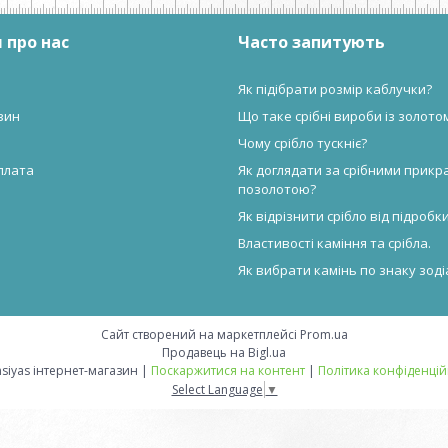
 про нас
Часто запитують
Як підібрати розмір каблучки?
зин
Що таке срібні вироби із золото
Чому срібло тускніє?
плата
Як доглядати за срібними прикр
позолотою?
Як відрізнити срібло від підробк
Властивості каміння та срібла.
Як вибрати камінь по знаку зоді
Сайт створений на маркетплейсі
Prom.ua
Продавець на Bigl.ua
Valensiyas інтернет-магазин |
Поскаржитися на контент
|
Політика конфіденцій
Select Language
▼