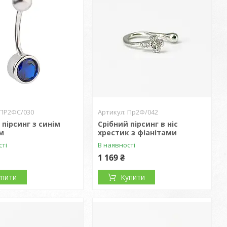
ПР2ФС/030
Пр2Ф/042
 пірсинг з синім
Срібний пірсинг в ніс
м
хрестик з фіанітами
сті
В наявності
1 169 ₴
упити
Купити