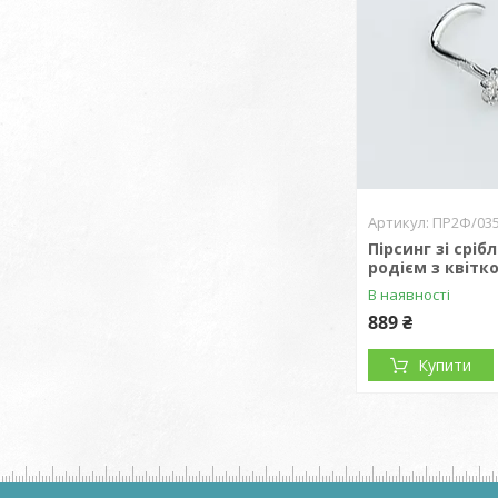
ПР2Ф/03
Пірсинг зі срі
родієм з квітк
В наявності
889 ₴
Купити