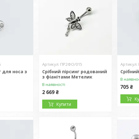
6
ПР2ФО/015
г для носа з
Срібний пірсинг родований
Срібний
з фіанітами Метелик
В наявно
В наявності
705 ₴
2 669 ₴
К
Купити