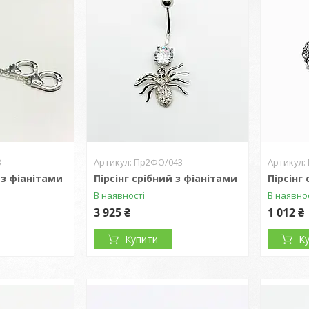
3
Пр2ФО/043
 з фіанітами
Пірсінг срібний з фіанітами
Пірсінг
В наявності
В наявно
3 925 ₴
1 012 ₴
Купити
К