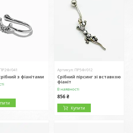
ПР2Ф/041
ПР5Ф/012
 срібний з фіанітами
Срібний пірсинг зі вставкою
фіаніт
сті
В наявності
856 ₴
упити
Купити