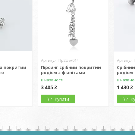
5
Пр2фе/014
бла покритий
Пірсинг срібний покритий
Срібний
ою
родієм з фіанітами
родієм 
В наявності
В наявно
3 405 ₴
1 430 ₴
Купити
К