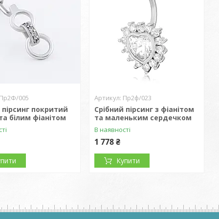
Пр2Ф/005
Пр2ф/023
 пірсинг покритий
Срібний пірсинг з фіанітом
та білим фіанітом
та маленьким сердечком
сті
В наявності
1 778 ₴
упити
Купити