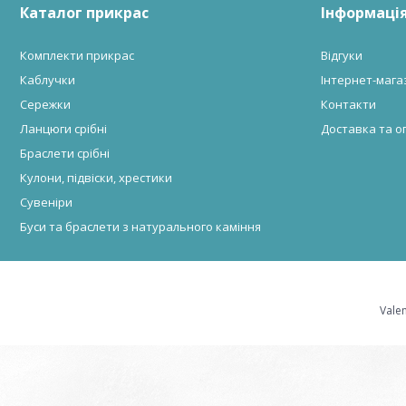
Каталог прикрас
Інформація
Комплекти прикрас
Відгуки
Каблучки
Інтернет-мага
Сережки
Контакти
Ланцюги срібні
Доставка та о
Браслети срібні
Кулони, підвіски, хрестики
Сувеніри
Буси та браслети з натурального каміння