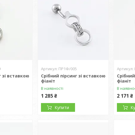
9
ПР1Ф/005
г зі вставкою
Срібний пірсинг зі вставкою
Срібний
фіаніт
фіаніт
В наявності
В наявно
1 285 ₴
2 171 ₴
Купити
К