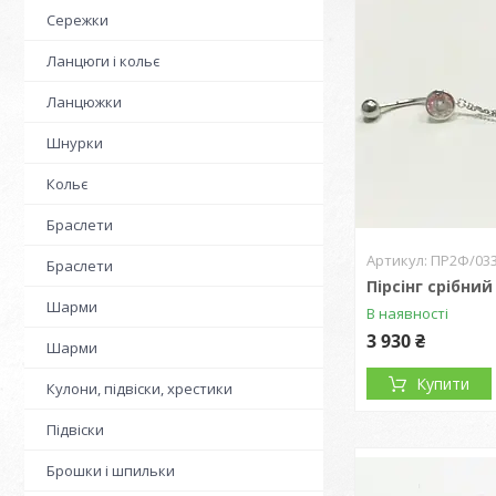
Сережки
Ланцюги і кольє
Ланцюжки
Шнурки
Кольє
Браслети
ПР2Ф/03
Браслети
Пірсінг срібний
Шарми
В наявності
3 930 ₴
Шарми
Купити
Кулони, підвіски, хрестики
Підвіски
Брошки і шпильки