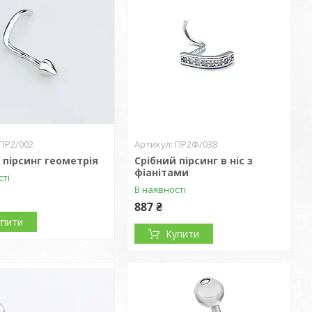
ПР2/002
ПР2Ф/038
 пірсинг геометрія
Срібний пірсинг в ніс з
фіанітами
сті
В наявності
887 ₴
упити
Купити