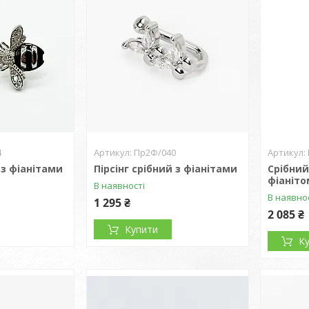
4
Пр2Ф/040
 з фіанітами
Пірсінг срібний з фіанітами
Срібний
фіаніто
В наявності
В наявно
1 295 ₴
2 085 ₴
Купити
К