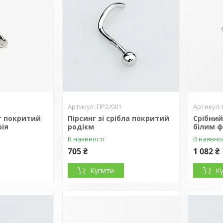
ПР2/001
г покритий
Пірсинг зі срібла покритий
Срібний 
рія
родієм
білим ф
В наявності
В наявно
705 ₴
1 082 ₴
Купити
К