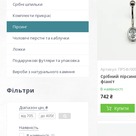
Срібні шпильки
Комплекти прикрас
Пірсинг
Чоловічі перстні та каблучки
Ложки
Подарункові футляри та упаковка
ПР5Ф/00
Вироби з натурального каміння
Срібний пірсин
фіаніт
Фільтри
В наявності
742 ₴
Діапазон цін, ₴
Купити
Наявність
В наявності
35