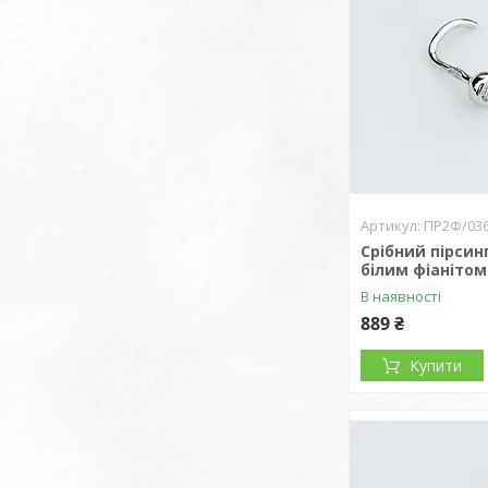
ПР2Ф/03
Срібний пірсин
білим фіанітом
В наявності
889 ₴
Купити