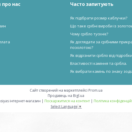
 про нас
Часто запитують
Як підібрати розмір каблучки?
зин
Що таке срібні вироби із золото
Чому срібло тускніє?
плата
Як доглядати за срібними прикр
позолотою?
Як відрізнити срібло від підробк
Властивості каміння та срібла.
Як вибрати камінь по знаку зоді
Сайт створений на маркетплейсі
Prom.ua
Продавець на Bigl.ua
Valensiyas інтернет-магазин |
Поскаржитися на контент
|
Політика конфіденцій
Select Language
▼