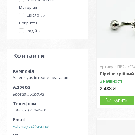
Матеріал
Срібло
35
Покриття
Родій
27
Контакти
ПР2Ф/03
Пірсінг срібний
Valensiyas інтернет-магазин
В наявності
2 488 ₴
Бровари, Україна
Купити
+380 (63) 730-45-01
valensiyas@ukr.net