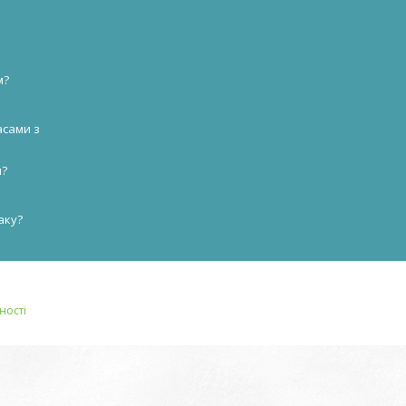
м?
асами з
и?
аку?
ності