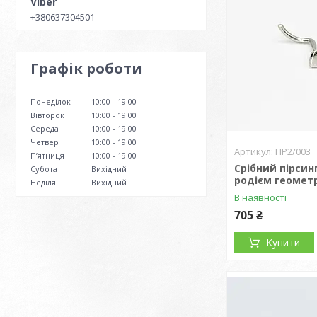
+380637304501
Графік роботи
Понеділок
10:00
19:00
Вівторок
10:00
19:00
Середа
10:00
19:00
Четвер
10:00
19:00
ПР2/003
Пʼятниця
10:00
19:00
Срібний пірсин
Субота
Вихідний
родієм геомет
Неділя
Вихідний
В наявності
705 ₴
Купити