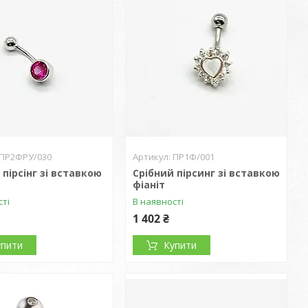
ПР2ФРУ/030
ПР1Ф/001
 пірсінг зі вставкою
Срібний пірсинг зі вставкою
фіаніт
сті
В наявності
1 402 ₴
упити
Купити