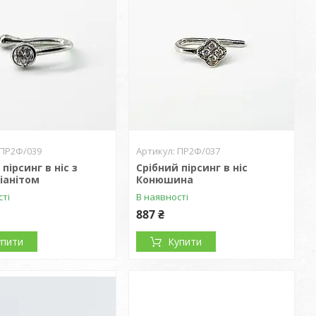
ПР2Ф/039
ПР2Ф/037
пірсинг в ніс з
Срібний пірсинг в ніс
іанітом
Конюшина
сті
В наявності
887 ₴
упити
Купити