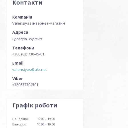
Контакти
Valensiyas інтернет-магазин
Бровари, Україна
+380 (63) 730-45-01
valensiyas@ukr.net
+380637304501
Графік роботи
Понеділок
10:00
19:00
Вівторок
10:00
19:00