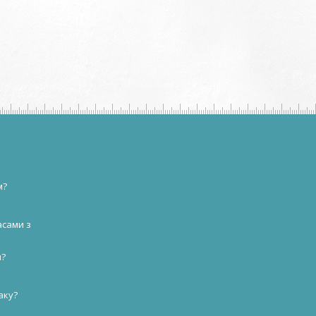
м?
асами з
и?
аку?