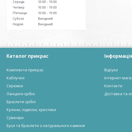
Середа
10:00
19:00
Четвер
10:00
19:00
Пʼятниця
10:00
19:00
Субота
Вихідний
Неділя
Вихідний
Каталог прикрас
Інформація
Комплекти прикрас
Відгуки
Каблучки
Інтернет-мага
Сережки
Контакти
Ланцюги срібні
Доставка та о
Браслети срібні
Кулони, підвіски, хрестики
Сувеніри
Буси та браслети з натурального каміння