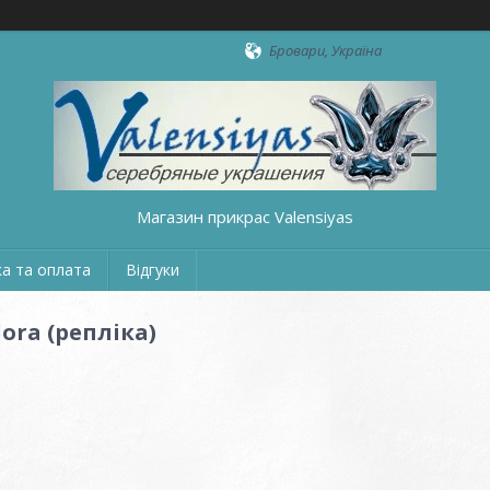
Бровари, Україна
Магазин прикрас Valensiyas
а та оплата
Відгуки
ra (репліка)