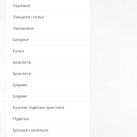
Сережки
Ланцюги і кольє
Ланцюжки
Шнурки
Кольє
Браслети
Браслети
Шарми
Шарми
Кулони, підвіски, хрестики
Підвіски
Брошки і шпильки