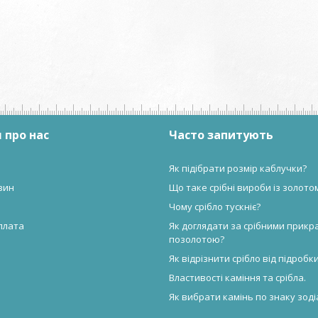
 про нас
Часто запитують
Як підібрати розмір каблучки?
зин
Що таке срібні вироби із золото
Чому срібло тускніє?
плата
Як доглядати за срібними прикр
позолотою?
Як відрізнити срібло від підробк
Властивості каміння та срібла.
Як вибрати камінь по знаку зоді