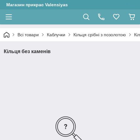
Магазин прикрас Valensiyas
Всі товари
Каблучки
Кільця срібні з позолотою
Кі
Кільця без каменів