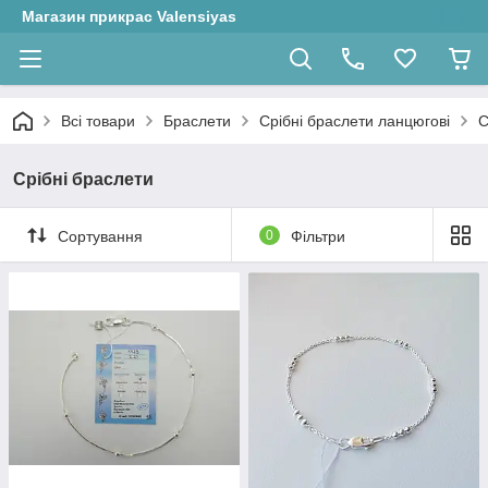
Магазин прикрас Valensiyas
Всі товари
Браслети
Срібні браслети ланцюгові
С
Срібні браслети
Сортування
0
Фільтри