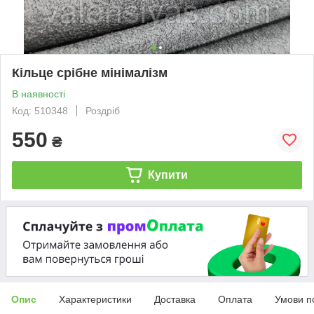
Кільце срібне мінімалізм
В наявності
Код: 510348
Роздріб
550
₴
Купити
Опис
Характеристики
Доставка
Оплата
Умови п