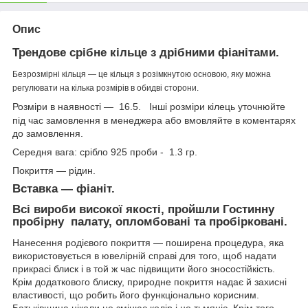
Опис
Трендове срібне кільце з дрібними фіанітами.
Безрозмірні кільця — це кільця з розімкнутою основою, яку можна
регулювати на кілька розмірів в обидві сторони.
Розміри в наявності — 16.5. Інші розміри кілець уточнюйте
під час замовлення в менеджера або вмовляйте в коментарях
до замовлення.
Середня вага: срібло 925 проби - 1.3 гр.
Покриття — рідин.
Вставка — фіаніт.
Всі вироби високої якості, пройшли Гостинну
пробірну палату, опломбовані та пробірковані.
Нанесення родієвого покриття — поширена процедура, яка
використовується в ювелірній справі для того, щоб надати
прикрасі блиск і в той ж час підвищити його зносостійкість.
Крім додаткового блиску, природне покриття надає й захисні
властивості, що робить його функціонально корисним.
Батьківщина ніколи не змінює колір і не тьмяніє. Крім того,