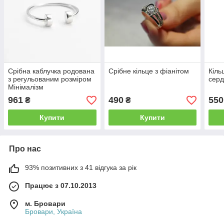
Срібна каблучка родована
Срібне кільце з фіанітом
Кіль
з регульованим розміром
сер
Мінімалізм
961
490
550
₴
₴
Купити
Купити
Про нас
93% позитивних з 41 відгука за рік
Працює з 07.10.2013
м. Бровари
Бровари, Україна