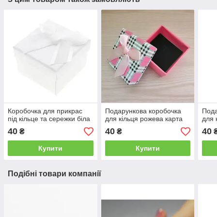
Коробочка для прикрас
Подарункова коробочка
Пода
під кільце та сережки біла
для кільця рожева карта
для 
40
40
40
₴
₴
Купити
Купити
Подібні товари компанії