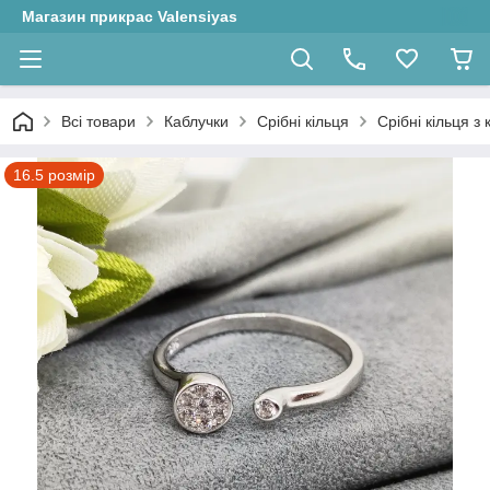
Магазин прикрас Valensiyas
Всі товари
Каблучки
Срібні кільця
Срібні кільця з
16.5 розмір