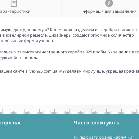
арактеристики
Інформація для замовлення
бимую, дочку, знакомую? Конечно же изделием из серебра высокого
ие в ювелирном ремесле. Дизайнеры создают огромное количество
необычных форм и узоров.
выполнено из высококачественного серебра 925 пробы. Украшение вес
для любого повода.
нашем сайте silvex925.com.ua. Мы делаем мир лучше, украшая краси
 про нас
Часто запитують
Як підібрати розмір каблучки?