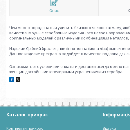
Опис
Х
Чем можно порадовать и удивить близкого человека: маму, лю
качества. Модные серебряные изделия - это целое направлен
оригинальных моделей с различными комбинациями металлов, 
Издели
е
Срібний браслет, плетіння нонна (мона ліза) выполнен
Данное и
здели
е
прекрасно подойдет в качестве подарка для л
Ознакомиться с условиями оплаты и доставки всегда можно на 
женщин достойными ювелирными украшениями из серебра.
Каталог прикрас
Інформація
Комплекти прикрас
Відгуки