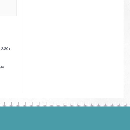
.80 г.
вых