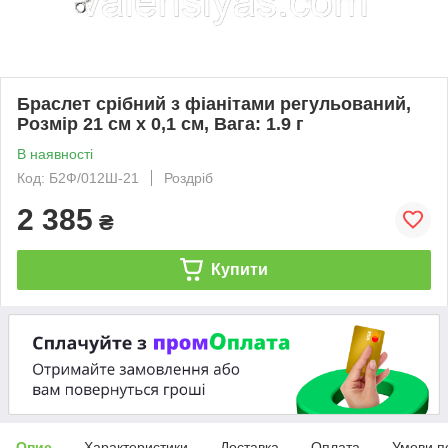
Браслет срібний з фіанітами регульований,
Розмір 21 см x 0,1 см, Вага: 1.9 г
В наявності
Код: Б2Ф/012Ш-21
Роздріб
2 385
₴
Купити
Опис
Характеристики
Доставка
Оплата
Умови п