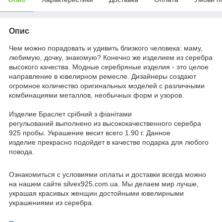
Опис
Чем можно порадовать и удивить близкого человека: маму,
любимую, дочку, знакомую? Конечно же изделием из серебра
высокого качества. Модные серебряные изделия - это целое
направление в ювелирном ремесле. Дизайнеры создают
огромное количество оригинальных моделей с различными
комбинациями металлов, необычных форм и узоров.
Издели
е
Браслет срібний з фіанітами
регульований выполнено из высококачественного серебра
925 пробы. Украшение весит всего 1.90 г. Данное
и
здели
е
прекрасно подойдет в качестве подарка для любого
повода.
Ознакомиться с условиями оплаты и доставки всегда можно
на нашем сайте silvex925.com.ua. Мы делаем мир лучше,
украшая красивых женщин достойными ювелирными
украшениями из серебра.