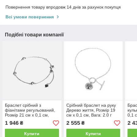
Повернення товару впродовж 14 днів за рахунок покупця
Всі умови повернення
Подібні товари компанії
Браслет срібний з
Срібний браслет на руку
Брас
фіанітами регульований,
Дерево життя, Розмір 19
куль
Розмір 21 см x 0,1 см,
см x 0,1 см, Вага: 2.0 г
0,1 с
Вага: 1.6 г
1 946
2 555
2 4
₴
₴
Купити
Купити