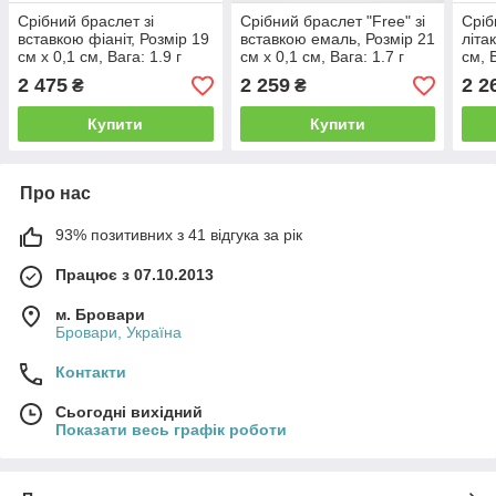
Срібний браслет зі
Срібний браслет "Free" зі
Сріб
вставкою фіаніт, Розмір 19
вставкою емаль, Розмір 21
літа
см x 0,1 см, Вага: 1.9 г
см x 0,1 см, Вага: 1.7 г
см, В
2 475
2 259
2 2
₴
₴
Купити
Купити
Про нас
93% позитивних з 41 відгука за рік
Працює з 07.10.2013
м. Бровари
Бровари, Україна
Контакти
Сьогодні вихідний
Показати весь графік роботи