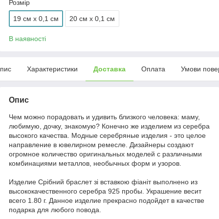
Розмір
19 см x 0,1 см
20 см x 0,1 см
В наявності
пис
Характеристики
Доставка
Оплата
Умови пове
Опис
Чем можно порадовать и удивить близкого человека: маму,
любимую, дочку, знакомую? Конечно же изделием из серебра
высокого качества. Модные серебряные изделия - это целое
направление в ювелирном ремесле. Дизайнеры создают
огромное количество оригинальных моделей с различными
комбинациями металлов, необычных форм и узоров.
Издели
е
Срібний браслет зі вставкою фіаніт выполнено из
высококачественного серебра 925 пробы. Украшение весит
всего 1.80 г. Данное и
здели
е
прекрасно подойдет в качестве
подарка для любого повода.