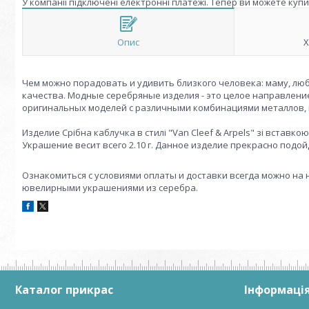
У компанії підключені електронні платежі. Тепер ви можете куп
Опис
Х
Чем можно порадовать и удивить близкого человека: маму, лю
качества. Модные серебряные изделия - это целое направлен
оригинальных моделей с различными комбинациями металлов, 
Издели
е
Срібна каблучка в стилі "Van Cleef & Arpels" зі встав
Украшение весит всего 2.10 г. Данное и
здели
е
прекрасно подойд
Ознакомиться с условиями оплаты и доставки всегда можно на
ювелирными украшениями из серебра.
Каталог прикрас
Інформація