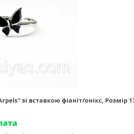
rpels" зі вставкою фіаніт/онікс, Розмір 17