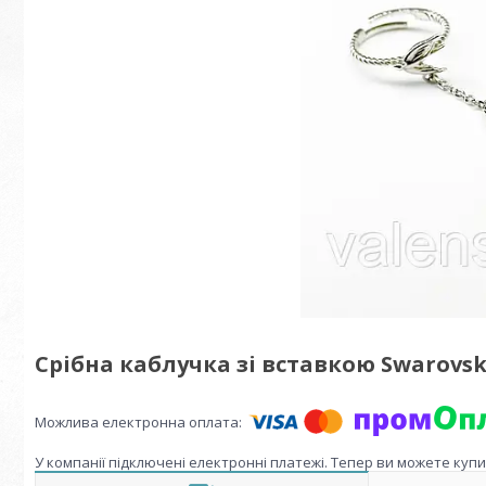
Срібна каблучка зі вставкою Swarovski Z
У компанії підключені електронні платежі. Тепер ви можете куп