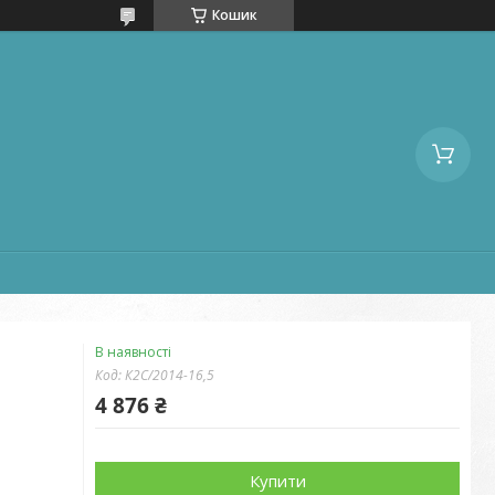
Кошик
В наявності
Код:
К2С/2014-16,5
4 876 ₴
Купити