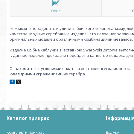
Опис
Х
Чем можно порадовать и удивить близкого человека: маму, лю
качества. Модные серебряные изделия - это целое направлен
оригинальных моделей с различными комбинациями металлов, 
Издели
е
Срібна каблучка зі вставкою Swarovski Zirconia выпол
г. Данное и
здели
е
прекрасно подойдет в качестве подарка для
Ознакомиться с условиями оплаты и доставки всегда можно на
ювелирными украшениями из серебра.
Каталог прикрас
Інформація
Комплекти прикрас
Відгуки