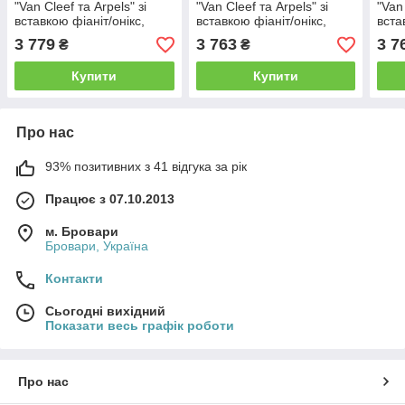
"Van Cleef та Arpels" зі
"Van Cleef та Arpels" зі
"Van 
вставкою фіаніт/онікс,
вставкою фіаніт/онікс,
вста
Розмір 15,5, Вага: 3.1 г
Розмір 16,0, Вага: 3.0 г
перл
3 779
3 763
3 7
₴
₴
Вага:
Купити
Купити
Про нас
93% позитивних з 41 відгука за рік
Працює з 07.10.2013
м. Бровари
Бровари, Україна
Контакти
Сьогодні вихідний
Показати весь графік роботи
Про нас