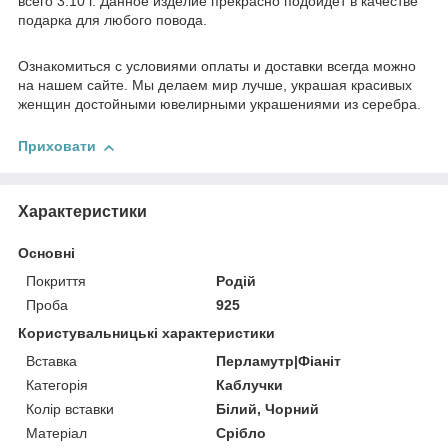
всего 3.10 г. Данное и
здели
е
прекрасно подойдет в качестве
подарка для любого повода.
Ознакомиться с условиями оплаты и доставки всегда можно
на нашем сайте. Мы делаем мир лучше, украшая красивых
женщин достойными ювелирными украшениями из серебра.
Приховати
Характеристики
Основні
Покриття
Родій
Проба
925
Користувальницькі характеристики
Вставка
Перламутр|Фіаніт
Категорія
Каблучки
Колір вставки
Білий, Чорний
Матеріал
Срібло