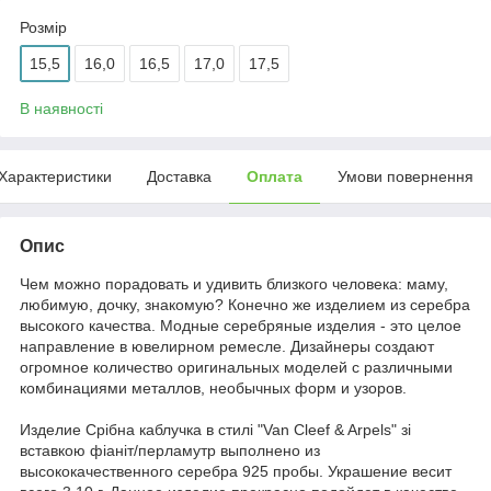
Розмір
15,5
16,0
16,5
17,0
17,5
В наявності
Характеристики
Доставка
Оплата
Умови повернення
Опис
Чем можно порадовать и удивить близкого человека: маму,
любимую, дочку, знакомую? Конечно же изделием из серебра
высокого качества. Модные серебряные изделия - это целое
направление в ювелирном ремесле. Дизайнеры создают
огромное количество оригинальных моделей с различными
комбинациями металлов, необычных форм и узоров.
Издели
е
Срібна каблучка в стилі "Van Cleef & Arpels" зі
вставкою фіаніт/перламутр выполнено из
высококачественного серебра 925 пробы. Украшение весит