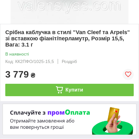
Срібна каблучка в стилі "Van Cleef та Arpels"
зі вставкою фіаніт/перламутр, Розмір 15,5,
Вага: 3.1 г
В наявності
Код: КК2ПФО/1025-15,5
Роздріб
3 779
₴
Купити