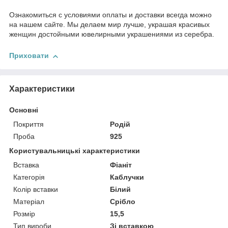
Ознакомиться с условиями оплаты и доставки всегда можно
на нашем сайте. Мы делаем мир лучше, украшая красивых
женщин достойными ювелирными украшениями из серебра.
Приховати
Характеристики
Основні
Покриття
Родій
Проба
925
Користувальницькі характеристики
Вставка
Фіаніт
Категорія
Каблучки
Колір вставки
Білий
Матеріал
Срібло
Розмір
15,5
Тип вироби
Зі вставкою