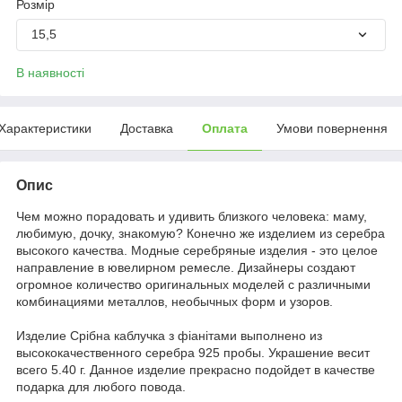
Розмір
15,5
В наявності
Характеристики
Доставка
Оплата
Умови повернення
Опис
Чем можно порадовать и удивить близкого человека: маму,
любимую, дочку, знакомую? Конечно же изделием из серебра
высокого качества. Модные серебряные изделия - это целое
направление в ювелирном ремесле. Дизайнеры создают
огромное количество оригинальных моделей с различными
комбинациями металлов, необычных форм и узоров.
Издели
е
Срібна каблучка з фіанітами выполнено из
высококачественного серебра 925 пробы. Украшение весит
всего 5.40 г. Данное и
здели
е
прекрасно подойдет в качестве
подарка для любого повода.