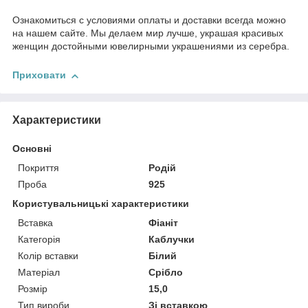
Ознакомиться с условиями оплаты и доставки всегда можно
на нашем сайте. Мы делаем мир лучше, украшая красивых
женщин достойными ювелирными украшениями из серебра.
Приховати
Характеристики
Основні
Покриття
Родій
Проба
925
Користувальницькі характеристики
Вставка
Фіаніт
Категорія
Каблучки
Колір вставки
Білий
Матеріал
Срібло
Розмір
15,0
Тип вироби
Зі вставкою