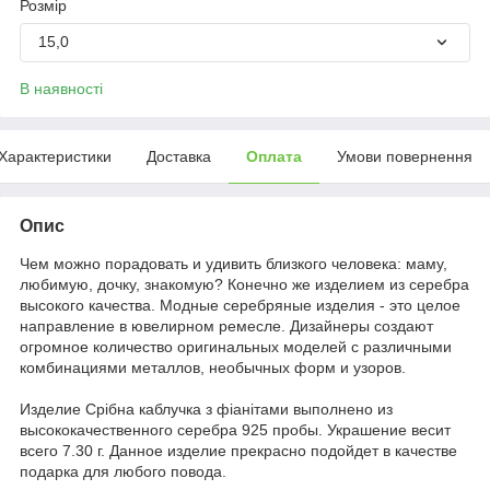
Розмір
15,0
В наявності
Характеристики
Доставка
Оплата
Умови повернення
Опис
Чем можно порадовать и удивить близкого человека: маму,
любимую, дочку, знакомую? Конечно же изделием из серебра
высокого качества. Модные серебряные изделия - это целое
направление в ювелирном ремесле. Дизайнеры создают
огромное количество оригинальных моделей с различными
комбинациями металлов, необычных форм и узоров.
Издели
е
Срібна каблучка з фіанітами выполнено из
высококачественного серебра 925 пробы. Украшение весит
всего 7.30 г. Данное и
здели
е
прекрасно подойдет в качестве
подарка для любого повода.