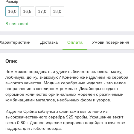
Розмір
16,0
16,5
17,0
18,0
В наявності
Характеристики
Доставка
Оплата
Умови повернення
Опис
Чем можно порадовать и удивить близкого человека: маму,
любимую, дочку, знакомую? Конечно же изделием из серебра
высокого качества. Модные серебряные изделия - это целое
направление в ювелирном ремесле. Дизайнеры создают
огромное количество оригинальных моделей с различными
комбинациями металлов, необычных форм и узоров.
Издели
е
Срібна каблучка з фіанітами выполнено из
высококачественного серебра 925 пробы. Украшение весит
всего 0.80 г. Данное и
здели
е
прекрасно подойдет в качестве
подарка для любого повода.