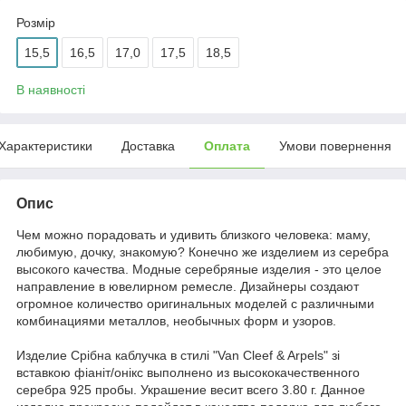
Розмір
15,5
16,5
17,0
17,5
18,5
В наявності
Характеристики
Доставка
Оплата
Умови повернення
Опис
Чем можно порадовать и удивить близкого человека: маму,
любимую, дочку, знакомую? Конечно же изделием из серебра
высокого качества. Модные серебряные изделия - это целое
направление в ювелирном ремесле. Дизайнеры создают
огромное количество оригинальных моделей с различными
комбинациями металлов, необычных форм и узоров.
Издели
е
Срібна каблучка в стилі "Van Cleef & Arpels" зі
вставкою фіаніт/онікс выполнено из высококачественного
серебра 925 пробы. Украшение весит всего 3.80 г. Данное