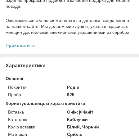
и
здели
е
прекрасно подойдет в качестве подарка для любого
повода.
Ознакомиться с условиями оплаты и доставки всегда можно
на нашем сайте. Мы делаем мир лучше, украшая красивых
женщин достойными ювелирными украшениями из серебра.
Приховати
Характеристики
Основні
Покриття
Родій
Проба
925
Користувальницькі характеристики
Вставка
Онікс|Фіаніт
Категорія
Каблучки
Колір вставки
Білий, Чорний
Матеріал
Срібло