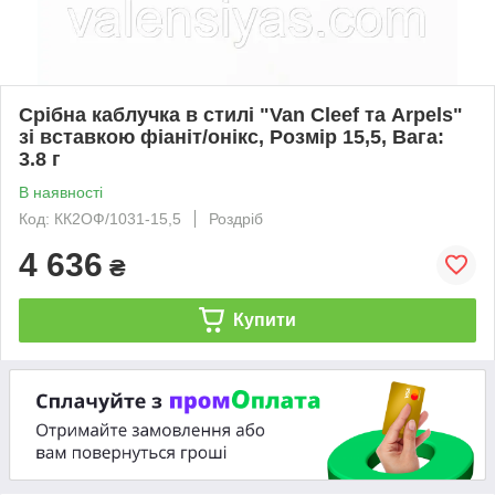
Срібна каблучка в стилі "Van Cleef та Arpels"
зі вставкою фіаніт/онікс, Розмір 15,5, Вага:
3.8 г
В наявності
Код: КК2ОФ/1031-15,5
Роздріб
4 636
₴
Купити