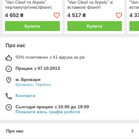
"Van Cleef та Arpels",
"Van Cleef та Arpels" зі
"Van 
перламутр/онікс/фіаніт,
вставкою фіаніт/
вста
Розмір 16,0, Вага: 3.5 г
перламутр, Розмір 15,5,
перл
4 652
4 517
4 3
₴
₴
Вага: 3.7 г
Вага:
Купити
Купити
Про нас
93% позитивних з 41 відгука за рік
Працює з 07.10.2013
м. Бровари
Бровари, Україна
Контакти
Сьогодні працює з 10:00 до 19:00
Показати весь графік роботи
Про нас