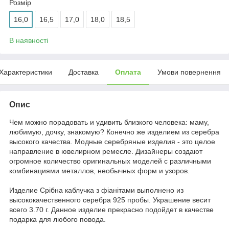
Розмір
16,0
16,5
17,0
18,0
18,5
В наявності
Характеристики
Доставка
Оплата
Умови повернення
Опис
Чем можно порадовать и удивить близкого человека: маму,
любимую, дочку, знакомую? Конечно же изделием из серебра
высокого качества. Модные серебряные изделия - это целое
направление в ювелирном ремесле. Дизайнеры создают
огромное количество оригинальных моделей с различными
комбинациями металлов, необычных форм и узоров.
Издели
е
Срібна каблучка з фіанітами выполнено из
высококачественного серебра 925 пробы. Украшение весит
всего 3.70 г. Данное и
здели
е
прекрасно подойдет в качестве
подарка для любого повода.