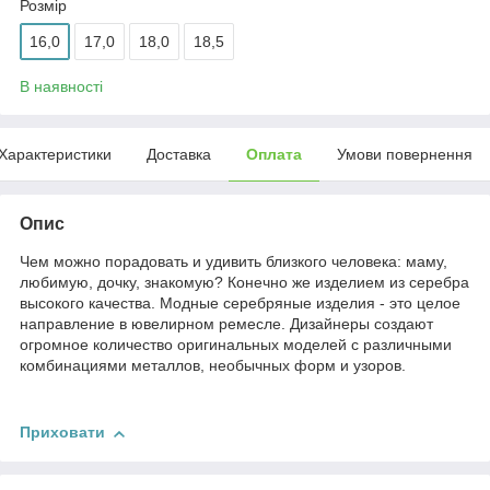
Розмір
16,0
17,0
18,0
18,5
В наявності
Характеристики
Доставка
Оплата
Умови повернення
Опис
Чем можно порадовать и удивить близкого человека: маму,
любимую, дочку, знакомую? Конечно же изделием из серебра
высокого качества. Модные серебряные изделия - это целое
направление в ювелирном ремесле. Дизайнеры создают
огромное количество оригинальных моделей с различными
комбинациями металлов, необычных форм и узоров.
Приховати