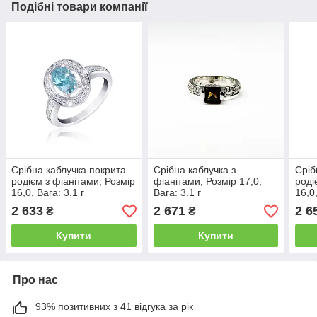
Подібні товари компанії
Срібна каблучка покрита
Срібна каблучка з
Сріб
родієм з фіанітами, Розмір
фіанітами, Розмір 17,0,
роді
16,0, Вага: 3.1 г
Вага: 3.1 г
16,0,
2 633
2 671
2 6
₴
₴
Купити
Купити
Про нас
93% позитивних з 41 відгука за рік