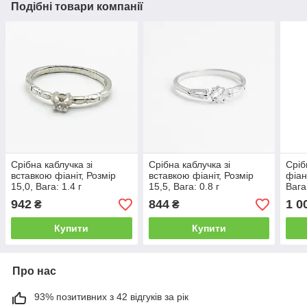
Подібні товари компанії
Срібна каблучка зі
Срібна каблучка зі
Сріб
вставкою фіаніт, Розмір
вставкою фіаніт, Розмір
фіан
15,0, Вага: 1.4 г
15,5, Вага: 0.8 г
Вага:
942
844
1 0
₴
₴
Купити
Купити
Про нас
93% позитивних з 42 відгуків за рік