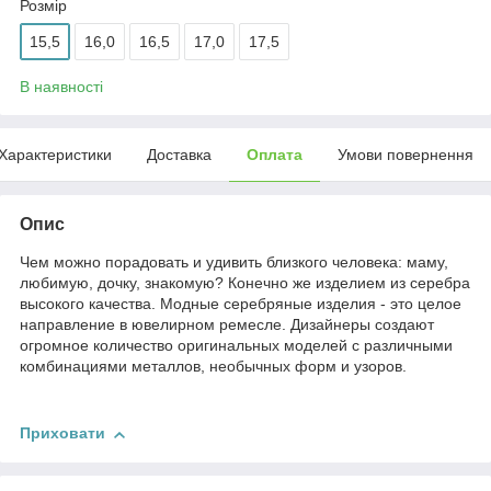
Розмір
15,5
16,0
16,5
17,0
17,5
В наявності
Характеристики
Доставка
Оплата
Умови повернення
Опис
Чем можно порадовать и удивить близкого человека: маму,
любимую, дочку, знакомую? Конечно же изделием из серебра
высокого качества. Модные серебряные изделия - это целое
направление в ювелирном ремесле. Дизайнеры создают
огромное количество оригинальных моделей с различными
комбинациями металлов, необычных форм и узоров.
Приховати