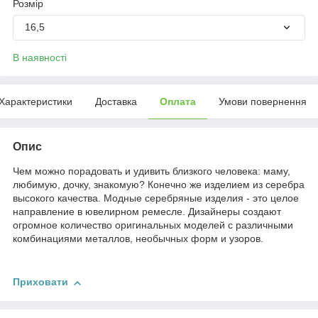
Розмір
16,5
В наявності
Характеристики
Доставка
Оплата
Умови повернення
Опис
Чем можно порадовать и удивить близкого человека: маму,
любимую, дочку, знакомую? Конечно же изделием из серебра
высокого качества. Модные серебряные изделия - это целое
направление в ювелирном ремесле. Дизайнеры создают
огромное количество оригинальных моделей с различными
комбинациями металлов, необычных форм и узоров.
Приховати