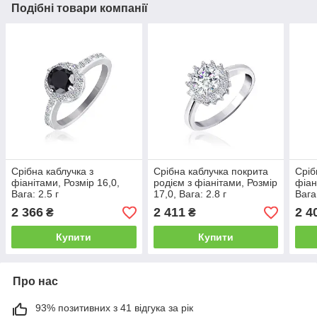
Подібні товари компанії
Срібна каблучка з
Срібна каблучка покрита
Сріб
фіанітами, Розмір 16,0,
родієм з фіанітами, Розмір
фіан
Вага: 2.5 г
17,0, Вага: 2.8 г
Вага:
2 366
2 411
2 4
₴
₴
Купити
Купити
Про нас
93% позитивних з 41 відгука за рік