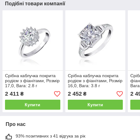
Подібні товари компанії
Срібна каблучка покрита
Срібна каблучка покрита
Сріб
родієм з фіанітами, Розмір
родієм з фіанітами, Розмір
фіан
17,0, Вага: 2.8 г
16,0, Вага: 3.8 г
Вага:
2 411
2 452
2 4
₴
₴
Купити
Купити
Про нас
93% позитивних з 41 відгука за рік