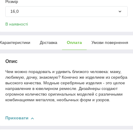
Розмір
16,0
В наявності
Характеристики
Доставка
Оплата
Умови повернення
Опис
Чем можно порадовать и удивить близкого человека: маму,
любимую, дочку, знакомую? Конечно же изделием из серебра
высокого качества. Модные серебряные изделия - это целое
направление в ювелирном ремесле. Дизайнеры создают
огромное количество оригинальных моделей с различными
комбинациями металлов, необычных форм и узоров.
Приховати