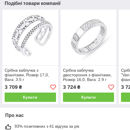
Подібні товари компанії
Срібна каблучка з
Срібна каблучка
Сріб
фіанітами, Розмір 17,0,
двостороння з фіанітами,
"Van
Вага: 3.5 г
Розмір 16,0, Вага: 2.9 г
фіан
Вага:
3 709
3 724
3 7
₴
₴
Купити
Купити
Про нас
93% позитивних з 41 відгука за рік