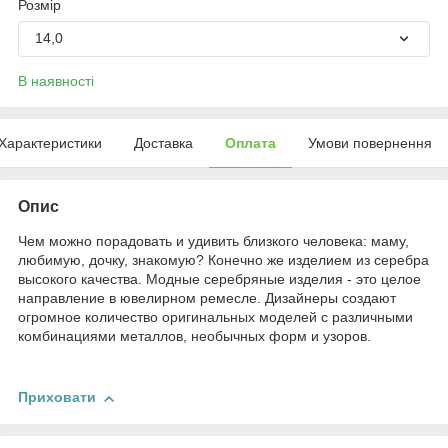
Розмір
14,0
В наявності
Характеристики
Доставка
Оплата
Умови повернення
Опис
Чем можно порадовать и удивить близкого человека: маму,
любимую, дочку, знакомую? Конечно же изделием из серебра
высокого качества. Модные серебряные изделия - это целое
направление в ювелирном ремесле. Дизайнеры создают
огромное количество оригинальных моделей с различными
комбинациями металлов, необычных форм и узоров.
Приховати