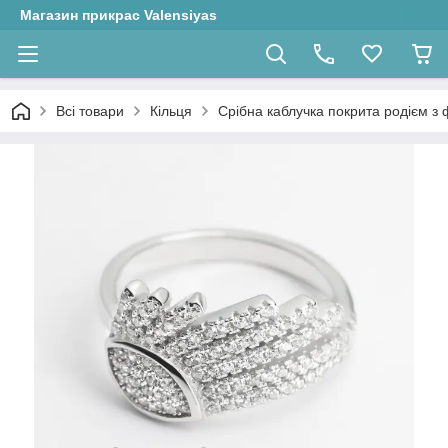
Магазин прикрас Valensiyas
Всі товари
Кільця
Срібна каблучка покрита родієм з ф