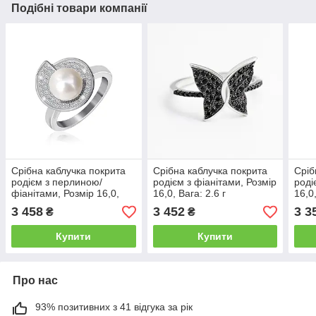
Подібні товари компанії
Срібна каблучка покрита
Срібна каблучка покрита
Сріб
родієм з перлиною/
родієм з фіанітами, Розмір
роді
фіанітами, Розмір 16,0,
16,0, Вага: 2.6 г
16,0,
Вага: 4.3 г
3 458
3 452
3 3
₴
₴
Купити
Купити
Про нас
93% позитивних з 41 відгука за рік