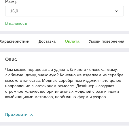
Розмір
16,0
В наявності
Характеристики
Доставка
Оплата
Умови повернення
Опис
Чем можно порадовать и удивить близкого человека: маму,
любимую, дочку, знакомую? Конечно же изделием из серебра
высокого качества. Модные серебряные изделия - это целое
направление в ювелирном ремесле. Дизайнеры создают
огромное количество оригинальных моделей с различными
комбинациями металлов, необычных форм и узоров.
Приховати