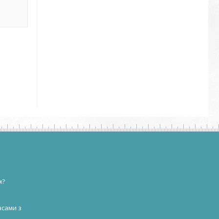
м?
асами з