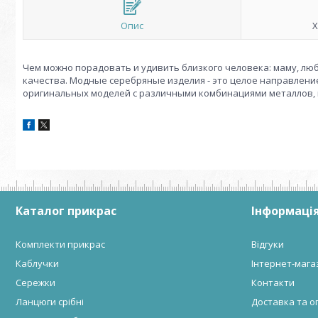
Опис
Х
Чем можно порадовать и удивить близкого человека: маму, лю
качества. Модные серебряные изделия - это целое направлен
оригинальных моделей с различными комбинациями металлов, 
Каталог прикрас
Інформація
Комплекти прикрас
Відгуки
Каблучки
Інтернет-мага
Сережки
Контакти
Ланцюги срібні
Доставка та о