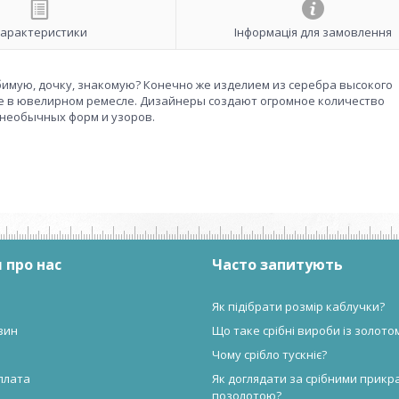
арактеристики
Інформація для замовлення
бимую, дочку, знакомую? Конечно же изделием из серебра высокого
ие в ювелирном ремесле. Дизайнеры создают огромное количество
необычных форм и узоров.
 про нас
Часто запитують
Як підібрати розмір каблучки?
зин
Що таке срібні вироби із золото
Чому срібло тускніє?
плата
Як доглядати за срібними прикр
позолотою?