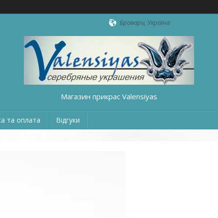
Бровари, Україна
Магазин прикрас Valensiyas
а та оплата
Відгуки