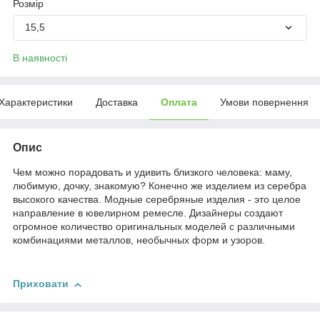
Розмір
15,5
В наявності
Характеристики
Доставка
Оплата
Умови повернення
Опис
Чем можно порадовать и удивить близкого человека: маму,
любимую, дочку, знакомую? Конечно же изделием из серебра
высокого качества. Модные серебряные изделия - это целое
направление в ювелирном ремесле. Дизайнеры создают
огромное количество оригинальных моделей с различными
комбинациями металлов, необычных форм и узоров.
Приховати