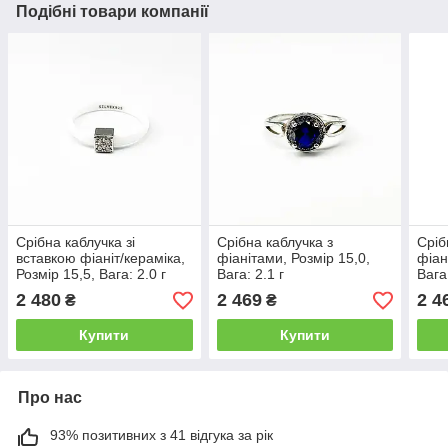
Подібні товари компанії
Срібна каблучка зі
Срібна каблучка з
Сріб
вставкою фіаніт/кераміка,
фіанітами, Розмір 15,0,
фіан
Розмір 15,5, Вага: 2.0 г
Вага: 2.1 г
Вага:
2 480
2 469
2 4
₴
₴
Купити
Купити
Про нас
93% позитивних з 41 відгука за рік