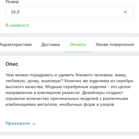
Розмір
16,0
В наявності
Характеристики
Доставка
Оплата
Умови повернення
Опис
Чем можно порадовать и удивить близкого человека: маму,
любимую, дочку, знакомую? Конечно же изделием из серебра
высокого качества. Модные серебряные изделия - это целое
направление в ювелирном ремесле. Дизайнеры создают
огромное количество оригинальных моделей с различными
комбинациями металлов, необычных форм и узоров.
Приховати