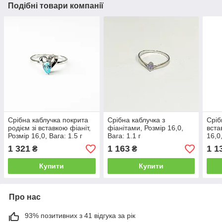
Подібні товари компанії
Срібна каблучка покрита
Срібна каблучка з
Сріб
родієм зі вставкою фіаніт,
фіанітами, Розмір 16,0,
вста
Розмір 16,0, Вага: 1.5 г
Вага: 1.1 г
16,0,
1 321
1 163
1 1
₴
₴
Купити
Купити
Про нас
93% позитивних з 41 відгука за рік