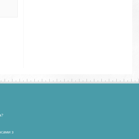
м?
асами з