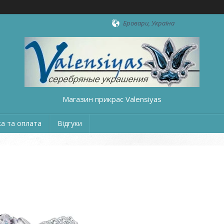
Бровари, Україна
Магазин прикрас Valensiyas
а та оплата
Відгуки