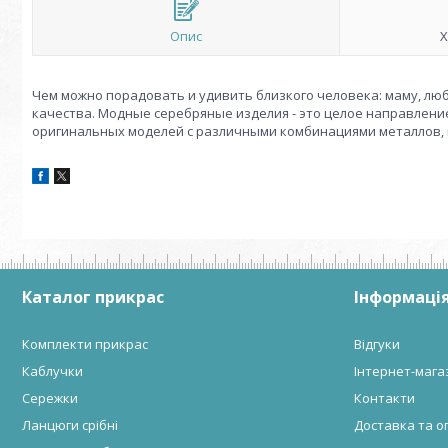
Опис
Х
Чем можно порадовать и удивить близкого человека: маму, лю
качества. Модные серебряные изделия - это целое направлен
оригинальных моделей с различными комбинациями металлов, 
Каталог прикрас
Інформація
Комплекти прикрас
Відгуки
Каблучки
Інтернет-мага
Сережки
Контакти
Ланцюги срібні
Доставка та о