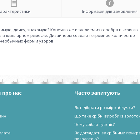
арактеристики
Інформація для замовлення
бимую, дочку, знакомую? Конечно же изделием из серебра высокого
ие в ювелирном ремесле. Дизайнеры создают огромное количество
необычных форм и узоров.
 про нас
Часто запитують
Як підібрати розмір каблучки?
зин
Що таке срібні вироби із золото
Чому срібло тускніє?
плата
Як доглядати за срібними прикр
позолотою?