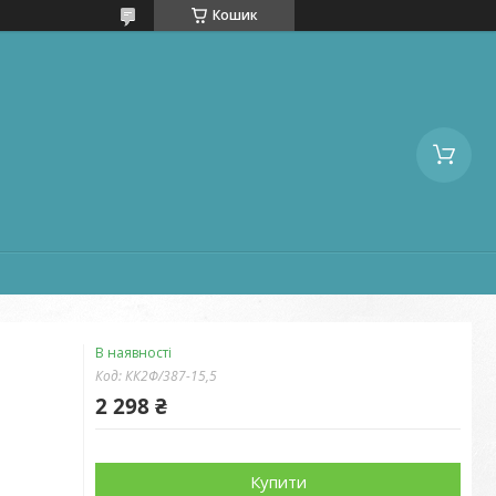
Кошик
В наявності
Код:
КК2Ф/387-15,5
2 298 ₴
Купити