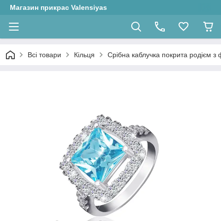
Магазин прикрас Valensiyas
Всі товари
Кільця
Срібна каблучка покрита родієм з ф