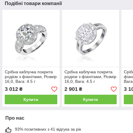
Подібні товари компанії
Срібна каблучка покрита
Срібна каблучка покрита
Сріб
родієм з фіанітами, Розмір
родієм з фіанітами, Розмір
фіан
16,0, Вага: 4.5 г
16,0, Вага: 4.5 г
Вага:
3 012
2 901
3 1
₴
₴
Купити
Купити
Про нас
93% позитивних з 41 відгука за рік