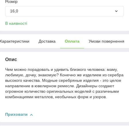
Розмір
16,0
В наявності
Характеристики
Доставка
Оплата
Умови повернення
Опис
Чем можно порадовать и удивить близкого человека: маму,
любимую, дочку, знакомую? Конечно же изделием из серебра
высокого качества. Модные серебряные изделия - это целое
направление в ювелирном ремесле. Дизайнеры создают
огромное количество оригинальных моделей с различными
комбинациями металлов, необычных форм и узоров.
Приховати