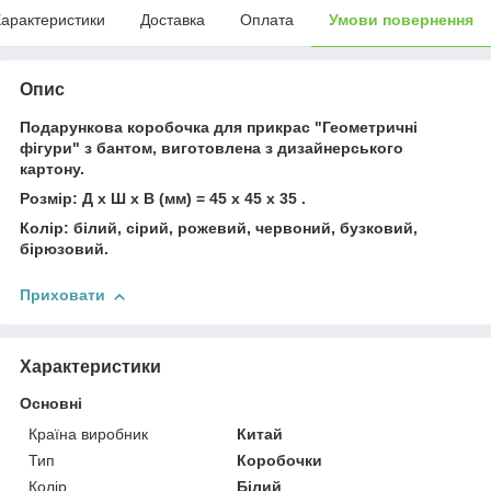
арактеристики
Доставка
Оплата
Умови повернення
Опис
Подарункова коробочка для прикрас "Геометричні
фігури" з бантом, виготовлена з дизайнерського
картону.
Розмір: Д х Ш х В (мм) = 45 х 45 х 35 .
Колір: білий, сірий, рожевий, червоний, бузковий,
бірюзовий.
Приховати
Характеристики
Основні
Країна виробник
Китай
Тип
Коробочки
Колір
Білий