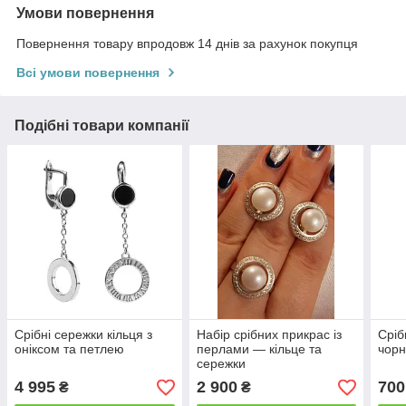
Умови повернення
Повернення товару впродовж 14 днів за рахунок покупця
Всі умови повернення
Подібні товари компанії
Срібні сережки кільця з
Набір срібних прикрас із
Сріб
оніксом та петлею
перлами — кільце та
чорн
сережки
4 995
2 900
700
₴
₴