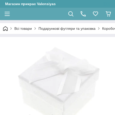
Магазин прикрас Valensiyas
Всі товари
Подарункові футляри та упаковка
Коробоч